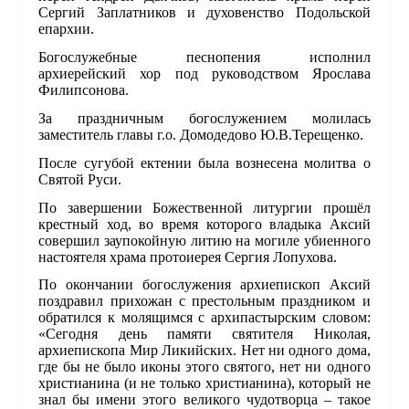
Сергий Заплатников и духовенство Подольской
епархии.
Богослужебные песнопения исполнил
архиерейский хор под руководством Ярослава
Филипсонова.
За праздничным богослужением молилась
заместитель главы г.о. Домодедово Ю.В.Терещенко.
После сугубой ектении была вознесена молитва о
Святой Руси.
По завершении Божественной литургии прошёл
крестный ход, во время которого владыка Аксий
совершил заупокойную литию на могиле убиенного
настоятеля храма протоиерея Сергия Лопухова.
По окончании богослужения архиепископ Аксий
поздравил прихожан с престольным праздником и
обратился к молящимся с архипастырским словом:
«Сегодня день памяти святителя Николая,
архиепископа Мир Ликийских. Нет ни одного дома,
где бы не было иконы этого святого, нет ни одного
христианина (и не только христианина), который не
знал бы имени этого великого чудотворца – такое