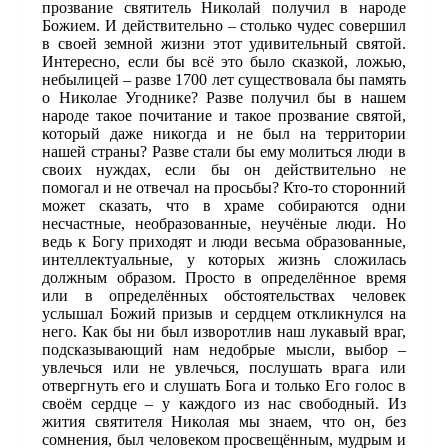
прозвание святитель Николай получил в народе
Божием. И действительно – столько чудес совершил
в своей земной жизни этот удивительный святой.
Интересно, если бы всё это было сказкой, ложью,
небылицей – разве 1700 лет существовала бы память
о Николае Угоднике? Разве получил бы в нашем
народе такое почитание и такое прозвание святой,
который даже никогда и не был на территории
нашей страны? Разве стали бы ему молиться люди в
своих нуждах, если бы он действительно не
помогал и не отвечал на просьбы? Кто-то сторонний
может сказать, что в храме собираются одни
несчастные, необразованные, неучёные люди. Но
ведь к Богу приходят и люди весьма образованные,
интеллектуальные, у которых жизнь сложилась
должным образом. Просто в определённое время
или в определённых обстоятельствах человек
услышал Божий призыв и сердцем откликнулся на
него. Как бы ни был изворотлив наш лукавый враг,
подсказывающий нам недобрые мысли, выбор –
увлечься или не увлечься, послушать врага или
отвергнуть его и слушать Бога и только Его голос в
своём сердце – у каждого из нас свободный. Из
жития святителя Николая мы знаем, что он, без
сомнения, был человеком просвещённым, мудрым и