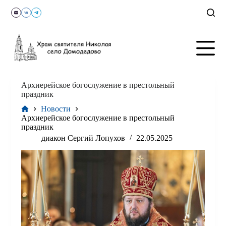
П
е
р
е
й
т
и
к
с
Архиерейское богослужение в престольный
у
праздник
т
Главная
Новости
и
Архиерейское богослужение в престольный
праздник
диакон Сергий Лопухов
22.05.2025